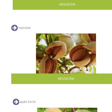
MEGNÉZEM
mandula
MEGNÉZEM
japán körte