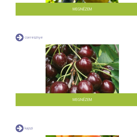
MEGNÉZEM
cseresznye
MEGNÉZEM
kajszi