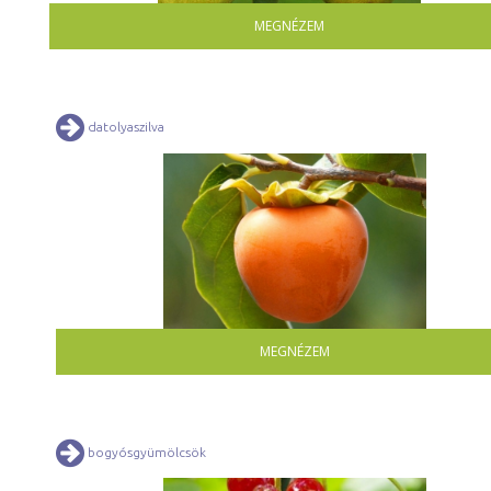
MEGNÉZEM
datolyaszilva
MEGNÉZEM
bogyósgyümölcsök