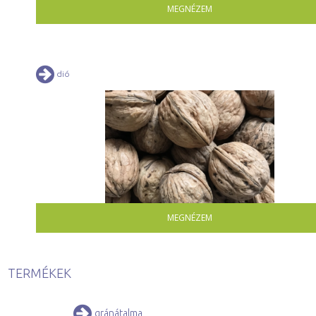
MEGNÉZEM
dió
MEGNÉZEM
TERMÉKEK
gránátalma