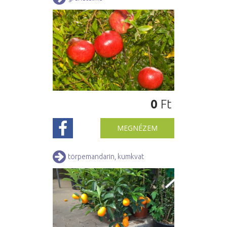
0
Ft
MEGNÉZEM
törpemandarin, kumkvat