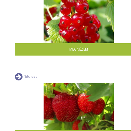
MEGNÉZEM
földieper