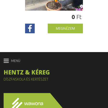
0
Ft
MEGNÉZEM
HENTZ & KÉREG
DÍSZFAISKOLA ÉS KERTÉSZET