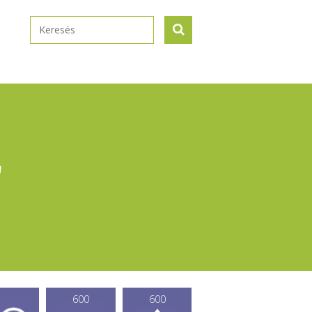
'
600
600