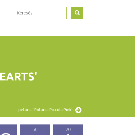
EARTS'
petúnia 'Potunia Piccola Pink'
50
20