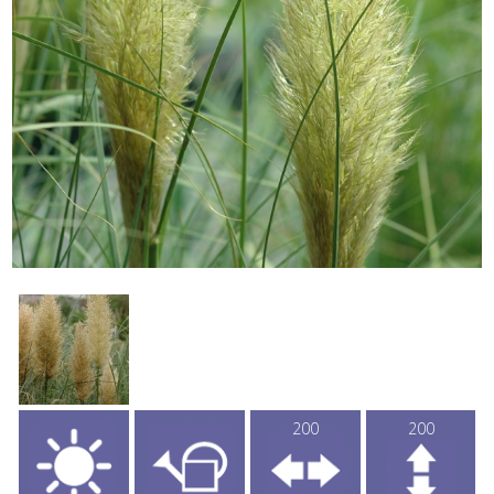
200
200