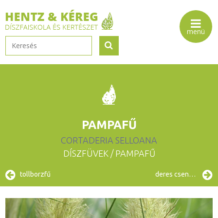
PAMPAFŰ
CORTADERIA SELLOANA
DÍSZFÜVEK
/ PAMPAFŰ
tollborzfű
deres csenkesz