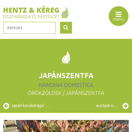
JAPÁNSZENTFA
NANDINA DOMESTICA
ÖRÖKZÖLDEK
/ JAPÁNSZENTFA
japán kecskerágó 'Aureus'
európai ciprus