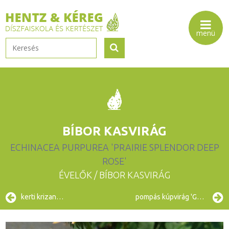
BÍBOR KASVIRÁG
ECHINACEA PURPUREA 'PRAIRIE SPLENDOR DEEP
ROSE'
ÉVELŐK
/ BÍBOR KASVIRÁG
kerti krizantém
pompás kúpvirág 'Goldsturm'